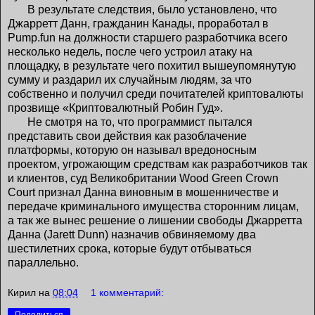
В результате следствия, было установлено, что
Джарретт Данн, гражданин Канады, проработал в
Pump.fun на должности старшего разработчика всего
несколько недель, после чего устроил атаку на
площадку, в результате чего похитил вышеупомянутую
сумму и раздарил их случайным людям, за что
собственно и получил среди почитателей криптовалюты
прозвище «Криптовалютный Робин Гуд».
Не смотря на то, что программист пытался
представить свои действия как разоблачение
платформы, которую он называл вредоносным
проектом, угрожающим средствам как разработчиков так
и клиентов, суд Великобритании Wood Green Crown
Court признал Данна виновным в мошенничестве и
передаче криминального имущества сторонним лицам,
а так же вынес решение о лишении свободы Джарретта
Данна (Jarett Dunn) назначив обвиняемому два
шестилетних срока, которые будут отбываться
параллельно.
Кирил
на
08:04
1 комментарий: