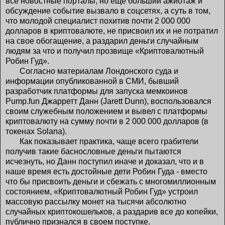
все новостные порталы, но еще больший ажиотаж и
обсуждение событие вызвало в соцсетях, а суть в том,
что молодой специалист похитив почти 2 000 000
долларов в криптовалюте, не присвоил их и не потратил
на свое обогащение, а раздарил деньги случайным
людям за что и получил прозвище «Криптовалютный
Робин Гуд».
Согласно материалам Лондонского суда и
информации опубликованной в СМИ, бывший
разработчик платформы для запуска мемкоинов
Pump.fun Джарретт Данн (Jarett Dunn), воспользовался
своим служебным положением и вывел с платформы
криптовалюту на сумму почти в 2 000 000 долларов (в
токенах Solana).
Как показывает практика, чаще всего грабители
получив такие баснословные деньги пытаются
исчезнуть, но Данн поступил иначе и доказал, что и в
наше время есть достойные дети Робин Гуда - вместо
что бы присвоить деньги и сбежать с многомиллионным
состоянием, «Криптовалютный Робин Гуд» устроил
массовую рассылку монет на тысячи абсолютно
случайных криптокошельков, а раздарив все до копейки,
публично признался в своем поступке.