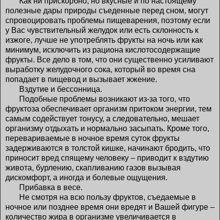
Как ни прискорбно, но вкусные и по настоящему
полезные дары природы съеденные перед сном, могут
спровоцировать проблемы пищеварения, поэтому если
у Вас чувствительный желудок или есть склонность к
изжоге, лучше не употреблять фрукты на ночь или как
минимум, исключить из рациона кислотосодержащие
фрукты. Все дело в том, что они существенно усиливают
выработку желудочного сока, который во время сна
попадает в пищевод и вызывает жжение.
Вздутие и бессонница.
Подобные проблемы возникают из-за того, что
фруктоза обеспечивает организм притоком энергии, тем
самым содействует тонусу, а следовательно, мешает
организму отдыхать и нормально засыпать. Кроме того,
перевариваемые в ночное время суток фрукты
задерживаются в толстой кишке, начинают бродить, что
приносит вред спящему человеку – приводит к вздутию
живота, бурлению, скапливанию газов вызывая
дискомфорт, а иногда и болевые ощущения.
Прибавка в весе.
Не смотря на всю пользу фруктов, съедаемые в
ночное или позднее время они вредят и Вашей фигуре –
количество жира в организме увеличивается в