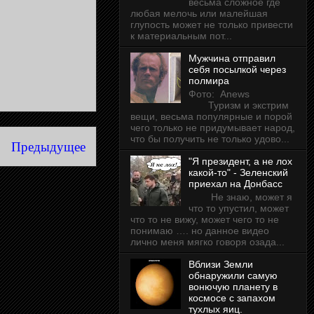
весьма сложное где
любая мелочь или малейшая
глупость может не только привести
к материальным пот...
Мужчина отправил
себя посылкой через
полмира
Фото: Anews
Туризм и экстрим
вещи, весьма популярные и порой
чего только не придумывает народ,
что бы получить не только удово...
Предыдущее
"Я президент, а не лох
какой-то" - Зеленский
приехал на Донбасс
Не знаю, может я
что то упустил, может
что то не вижу, может чего то не
понимаю …. но данное видео
лично меня мягко говоря озада...
Вблизи Земли
обнаружили самую
вонючую планету в
космосе с запахом
тухлых яиц.