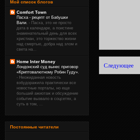
Мой список блогов
Comfort Town
Пасха - рецепт от Бабушки
Вали.
-
Пасха, это не просто
дата в календаре, а поистине
знаменательный день для всех
христиан, это торжество жизни
над смертью, добра над злом и
света на...
Home Inter Money
Следующее
Лондонский суд вынес приговор
«Криптовалютному Робин Гуду».
-
Неожиданная новость
взбудоражила практически все
новостные порталы, но еще
больший ажиотаж и обсуждение
событие вызвало в соцсетях, а
суть в том, ...
Постоянные читатели