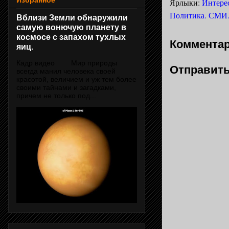
Избранное
Ярлыки:
Интере
Политика. СМИ
Вблизи Земли обнаружили
самую вонючую планету в
космосе с запахом тухлых
Комментар
яиц.
Кадр видео Мир природы
Отправить
всегда манил человека своей
красотой, величием и уж тем более
своими тайнами и загадками,
причем не только под...