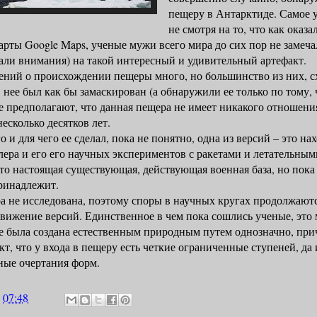
пещеру в Антарктиде. Самое у
не смотря на то, что как оказ
карты Google Maps, ученые мужи всего мира до сих пор не замеча
али внимания) на такой интересный и удивительный артефакт.
о происхождении пещеры много, но большинство из них, схо
 нее был как бы замаскирован (а обнаружили ее только по тому, 
е предполагают, что данная пещера не имеет никакого отношени
несколько десятков лет.
 для чего ее сделал, пока не понятно, одна из версий – это на
лера и его его научных экспериментов с ракетами и летательны
это настоящая существующая, действующая военная база, но пока
ринадлежит.
 исследована, поэтому споры в научных кругах продолжаются
вижение версий. Единственное в чем пока сошлись ученые, это 
е была создана естественным природным путем однозначно, пр
т, что у входа в пещеру есть четкие ограниченные ступеней, да 
ные очертания форм.
а
07:48