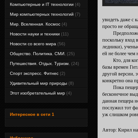
Компьютерные и IT технологии
(4)
Мир компьютерных технологий
(7)
увидеть даже с 
Мир. Вселенная. Космос
(4)
просто не обращ
Предположений 
Новости науки и техники
(11)
поскольку вход в
Новости со всего мира
(56)
ледники), учены
ей не более чем 
Общество. Политика. СМИ.
(25)
Кто, для кого и
Путешествия. Отдых. Туризм.
(24)
базы времен Гит
другой версии, 
Спорт экспресс. Фитнес
(2)
конкретно она п
Удивительный мир природы
(8)
Пока пещера не
бесконечное выд
Этот изобретательный мир
(4)
данная пещера н
послужил тот фак
уж слишком ров
Интересное в сети 1
Автор:
Кирил
н