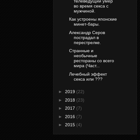
телеведущий умер
во время секса с
мужчиной.
Как устроены японские
минет-бары.
Александр Серов
пострадал в
перестрелке.
Странные и
необычные
рестораны со всего
мира (Част...
Лечебный эффект
секса или ???
►
2019
(22)
►
2018
(23)
►
2017
(7)
►
2016
(7)
►
2015
(4)