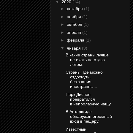
▼
2020
(14)
►
декабря
(1)
►
ноября
(1)
►
октября
(1)
►
апреля
(1)
►
февраля
(1)
▼
января
(9)
В какие страны лучше
не ехать на отдых
летом.
Страны, где можно
отдохнуть,
без знания
иностранны...
Парк Диснея
превратился
в непролазную чащу.
В Антарктиде
обнаружен огромный
вход в пещеру.
Известный