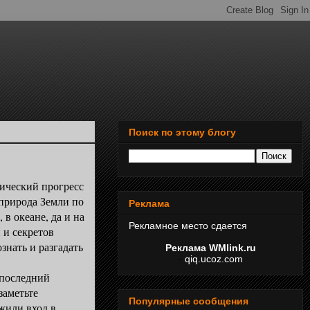
Поиск по этому блогу
ческий прогресс
природа Земли по
Реклама
 в океане, да и на
Рекламное место сдается
 и секретов
знать и разгадать
Реклама WMlink.ru
-
qiq.ucoz.com
последний
заметьте
Популярные сообщения
жили вход в