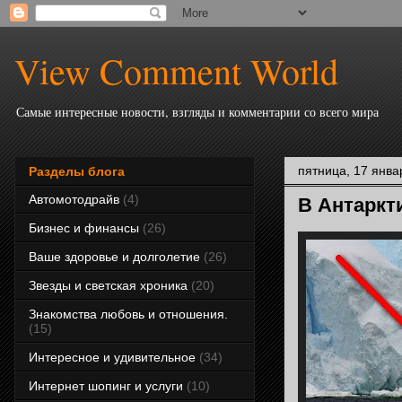
View Comment World
Самые интересные новости, взгляды и комментарии со всего мира
пятница, 17 январ
Разделы блога
Автомотодрайв
(4)
В Антаркт
Бизнес и финансы
(26)
Ваше здоровье и долголетие
(26)
Звезды и светская хроника
(20)
Знакомства любовь и отношения.
(15)
Интересное и удивительное
(34)
Интернет шопинг и услуги
(10)