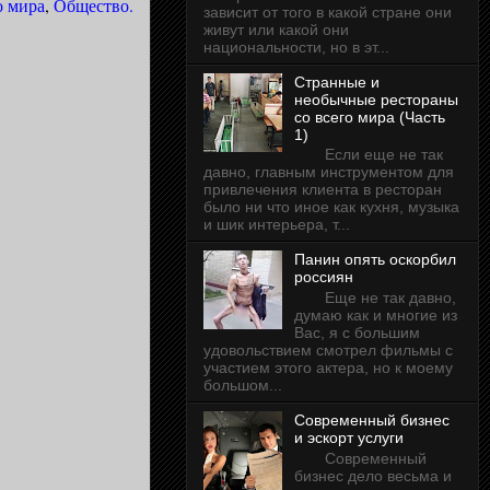
о мира
,
Общество.
зависит от того в какой стране они
живут или какой они
национальности, но в эт...
Странные и
необычные рестораны
со всего мира (Часть
1)
Если еще не так
давно, главным инструментом для
привлечения клиента в ресторан
было ни что иное как кухня, музыка
и шик интерьера, т...
Панин опять оскорбил
россиян
Еще не так давно,
думаю как и многие из
Вас, я с большим
удовольствием смотрел фильмы с
участием этого актера, но к моему
большом...
Современный бизнес
и эскорт услуги
Современный
бизнес дело весьма и