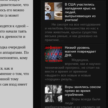
дивительное, что
В США участились
нападения крыс на
алось его можно
людей,
ли (а может
выпрыгивающих из
унитаза!
Не смотря на все негодование
дятся к одной –
и нелюбовь большинства из нас к
что начали таять
этим животным, крысы существа
я к древности и
весьма умные, и как доказано на
практике, ...
ходка очередной
Низкий уровень
магния повреждает
ми аппаратами. По
ДНК.
 непонятно, кому
Медицина,
впрочем, как и научно-
технический прогресс, не стоит на
, как и
месте и время от времени
мнение о том, что
«выдает» все новые и новые
ичиной тому
«порции» резуль...
и сам вход имеет
Воры занялись сексом
прямо во время
ограбления.
Воры всегда были
люди
изобретательные и их «талант» не