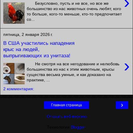
›
Безусловно, пусть и не все, но все же
большинство из нас животных очень любят, кого
то больше, кого-то меньше, кто-то предпочитает
со...
пятница, 2 января 2026 г.
В США участились нападения
крыс на людей,
выпрыгивающих из унитаза!
›
Не смотря на все негодование и нелюбовь
большинства из нас к этим животным, крысы
существа весьма умные, и как доказано на
практике, ...
2 комментария:
›
Главная страница
Открыть веб-версию
Технологии
Blogger
.