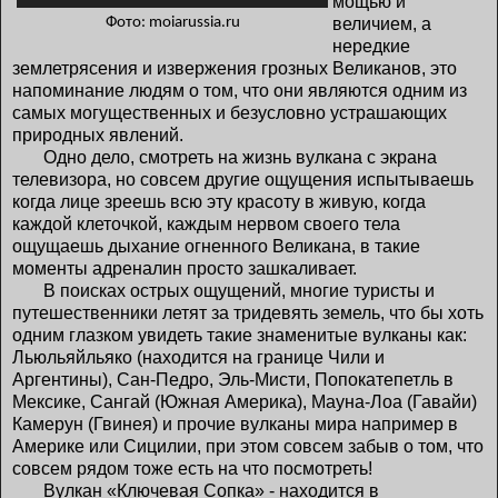
мощью и
Фото: moiarussia.ru
величием, а
нередкие
землетрясения и извержения грозных Великанов, это
напоминание людям о том, что они являются одним из
самых могущественных и безусловно устрашающих
природных явлений.
Одно дело, смотреть на жизнь вулкана с экрана
телевизора, но совсем другие ощущения испытываешь
когда лице зреешь всю эту красоту в живую, когда
каждой клеточкой, каждым нервом своего тела
ощущаешь дыхание огненного Великана, в такие
моменты адреналин просто зашкаливает.
В поисках острых ощущений, многие туристы и
путешественники летят за тридевять земель, что бы хоть
одним глазком увидеть такие знаменитые вулканы как:
Льюльяйльяко (находится на границе Чили и
Аргентины), Сан-Педро, Эль-Мисти, Попокатепетль в
Мексике, Сангай (Южная Америка), Мауна-Лоа (Гавайи)
Камерун (Гвинея) и прочие вулканы мира например в
Америке или Сицилии, при этом совсем забыв о том, что
совсем рядом тоже есть на что посмотреть!
Вулкан «Ключевая Сопка» - находится в