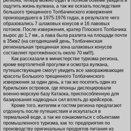
региона, теперь можно будет в полном объеме увидеть и
ощутить жизнь вулкана, а так же осязать последствия
большого трещинного Толбачинского извержения
произошедшего в 1975-1976 годах, в результате чего
образовались 7 шлаковых конусов и 16 лавовых
потоков. После извержения, кратер Плоского Толбачика
вырос до 1,7 км., а лава была разлита на площади почти
в 35км2 (на сегодняшний день, Толбачинская
региональная трещинная зона шлаковых конусов
составляет протяжённость около 70 км!!!).
Как рассказали в министерстве туризма региона,
кроме вертолетной прогулки и осмотра вулкана,
путешествующие смогут увидеть все завораживающие
красоты Большого трещинного Толбачинского
извержения за один день, а так же посетить один из
Курильских островов, где японцы дислоцировали
военно-морскую базу Катаока, приспособленную для
базирования надводных сил вплоть до крейсеров.
Кроме того, жителям и гостям региона предлагают
отдохнуть после путешествия и искупаться в
термальной воде, а так же ознакомиться с объектами
промышленного туризма, как то: предприятия по
производству оригинальных продуктов питания из