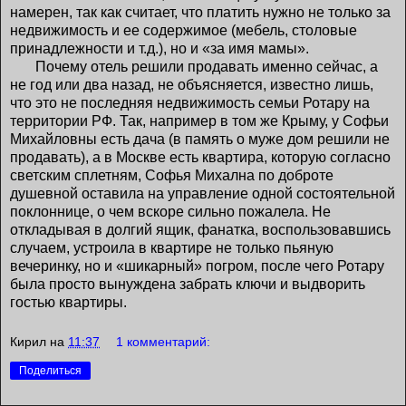
намерен, так как считает, что платить нужно не только за
недвижимость и ее содержимое (мебель, столовые
принадлежности и т.д.), но и «за имя мамы».
Почему отель решили продавать именно сейчас, а
не год или два назад, не объясняется, известно лишь,
что это не последняя недвижимость семьи Ротару на
территории РФ. Так, например в том же Крыму, у Софьи
Михайловны есть дача (в память о муже дом решили не
продавать), а в Москве есть квартира, которую согласно
светским сплетням, Софья Михална по доброте
душевной оставила на управление одной состоятельной
поклоннице, о чем вскоре сильно пожалела. Не
откладывая в долгий ящик, фанатка, воспользовавшись
случаем, устроила в квартире не только пьяную
вечеринку, но и «шикарный» погром, после чего Ротару
была просто вынуждена забрать ключи и выдворить
гостью квартиры.
Кирил
на
11:37
1 комментарий:
Поделиться