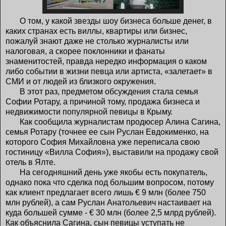
О том, у какой звезды шоу бизнеса больше денег, в
каких странах есть виллы, квартиры или бизнес,
пожалуй знают даже не столько журналисты или
налоговая, а скорее поклонники и фанаты
знаменитостей, правда нередко информация о каком
либо событии в жизни певца или артиста, «залетает» в
СМИ и от людей из близкого окружения.
В этот раз, предметом обсуждения стала семья
Софии Ротару, а причиной тому, продажа бизнеса и
недвижимости популярной певицы в Крыму.
Как сообщила журналистам продюсер Алина Сагина,
семья Ротару (точнее ее сын Руслан Евдокименко, на
которого София Михайловна уже переписала свою
гостиницу «Вилла София»), выставили на продажу свой
отель в Ялте.
На сегодняшний день уже якобы есть покупатель,
однако пока что сделка под большим вопросом, потому
как клиент предлагает всего лишь € 9 млн (более 750
млн рублей), а сам Руслан Анатольевич настаивает на
куда большей сумме - € 30 млн (более 2,5 млрд рублей).
Как объяснила Сагина, сын певицы уступать не