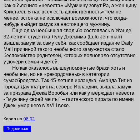
Как объяснила «невеста» «Мужчину зовут Ра, а женщину
Кристалл. В нас всех есть двойственность» тем не
менее, эстонка не исключает возможности, что когда-
нибудь выйдет замуж за настоящего мужчину.
Еще одна необычная свадьба состоялась в Уганде,
32-летняя студентка Лулу Джемима (Lulu Jemimah)
вышла замуж за саму себя, как сообщает издание Daily
Mail причиной такого необычного замужества стало
беспокойство родителей, которых волновало отсутствие
у дочери семьи и детей.
Но как оказалось вышеупомянутые браки хоть и
необычны, но не «рекордсмены» в категории
сумасбродства. Так 45-летняя ирландка, Аманда Тиг из
города Даунпатрик на севере Ирландии, вышла замуж
за призрака Джека Воробья или как утверждает невеста
- "мужчину своей мечты" – гаитянского пирата по имени
Джек, умершего в XVIII веке.
Кирил
на
08:02
Поделиться