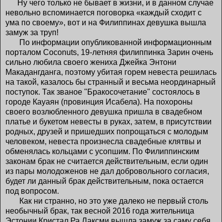
Ну чего только не бывает в жизни, и в данном случае
невольно вспоминается поговорка «каждый сходит с
ума по своему», вот и на Филиппинах девушка вышла
замуж за труп!
По информации опубликованной информационным
порталом Coconuts, 19-летняя филиппинка Зарин очень
сильно любила своего жениха Джейка Энтони
Макадангданга, поэтому убитая горем невеста решилась
на такой, казалось бы странный и весьма неординарный
поступок. Так званое "Бракосочетание" состоялось в
городе Кауаян (провинция Исабела). На похороны
своего возлюбленного девушка пришла в свадебном
платье и букетом невесты в руках, затем, в присутствии
родных, друзей и пришедших попрощаться с молодым
человеком, невеста произнесла свадебные клятвы и
обменялась кольцами с усопшим. По Филиппинским
законам брак не считается действительным, если один
из пары молодоженов не дал добровольного согласия,
будет ли данный брак действительным, пока остается
под вопросом.
Как ни странно, но это уже далеко не первый столь
необычный брак, так весной 2016 года жительница
Эстонии Кристал Ра Лаксми вышла замуж за саму себя.