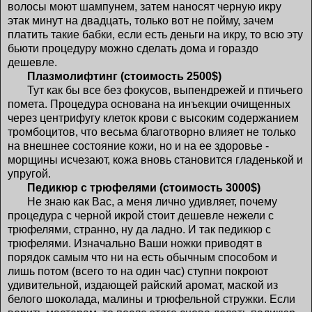
волосы моют шампунем, затем наносят черную икру
этак минут на двадцать, только вот не пойму, зачем
платить такие бабки, если есть деньги на икру, то всю эту
бьюти процедуру можно сделать дома и гораздо
дешевле.
Плазмолифтинг (стоимость 2500$)
Тут как бы все без фокусов, выпендрежей и птичьего
помета. Процедура основана на инъекции очищенных
через центрифугу клеток крови с высоким содержанием
тромбоцитов, что весьма благотворно влияет не только
на внешнее состояние кожи, но и на ее здоровье -
морщины исчезают, кожа вновь становится гладенькой и
упругой.
Педикюр с трюфелями (стоимость 3000$)
Не знаю как Вас, а меня лично удивляет, почему
процедура с черной икрой стоит дешевле нежели с
трюфелями, странно, ну да ладно. И так педикюр с
трюфелями. Изначально Ваши ножки приводят в
порядок самым что ни на есть обычным способом и
лишь потом (всего то на один час) ступни покроют
удивительной, издающей райский аромат, маской из
белого шоколада, малины и трюфельной стружки. Если