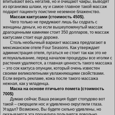
впитывают весь негатив, но и очищают чакры, выводят
из организма шлаки, ну и самое главное такой массаж
подарит пациенту поистине неземное блаженство.
Массаж кактусами (стоимость 450$).
Чего только не придумают лишь бы содрать с
женщины деньги, но если вышеупомянутый массаж
драгоценными камнями стоит 350 долларов, то массаж
кактусами стоит еще дороже.
Столь необычный вариант массажа предлагают в
мексиканском отеле Four Seasons. Как утверждает
администрация отеля, пугаться не стоит так как это не
иглоукалывание, перед началом процедуры все иголки с
растения удаляются, а главная ценность такого массажа
– это сок кактуса опунции, который очень известен
своими великолепными увлажняющими свойствами.
Если верить рекламе, кожа после такого массажа
нежная, как у младенца.
Маска на основе птичьего помета (стоимость
700$)
Думаю сейчас Ваша реакция будет стопудово вот
такой – сморщили нос и удивленно округлили глаза.
Угадал? Возможно, Вы будете сильно удивлены, но
оказывается эта процедура пользуется довольно