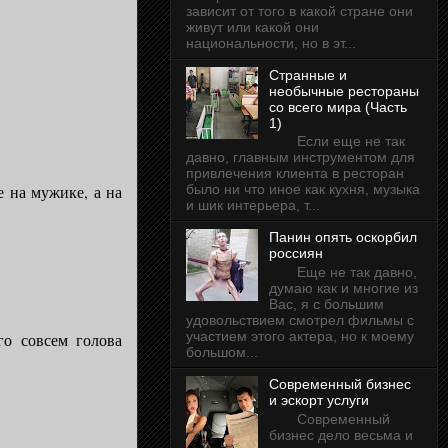
зависит от того в какой стране они
живут или какой они
национальности, но в эт...
Странные и
необычные рестораны
со всего мира (Часть
1)
Если еще не так
давно, главным инструментом для
привлечения клиента в ресторан
е на мужике, а на
было ни что иное как кухня, музыка
и шик интерьера, т...
Панин опять оскорбил
россиян
Еще не так давно,
думаю как и многие из
Вас, я с большим
удовольствием смотрел фильмы с
участием этого актера, но к моему
го совсем голова
большом...
Современный бизнес
и эскорт услуги
Современный
бизнес дело весьма и