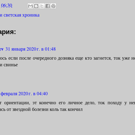
а
06:30
и светская хроника
ария:
ev
31 января 2020 г. в 01:48
сь если после очередного дозняка еще кто загнется, ток уже н
и свинье
 февраля 2020 г. в 04:40
т ориентации, эт конечно его личное дело, ток походу у не
сь от звездной болезни коль так кончил