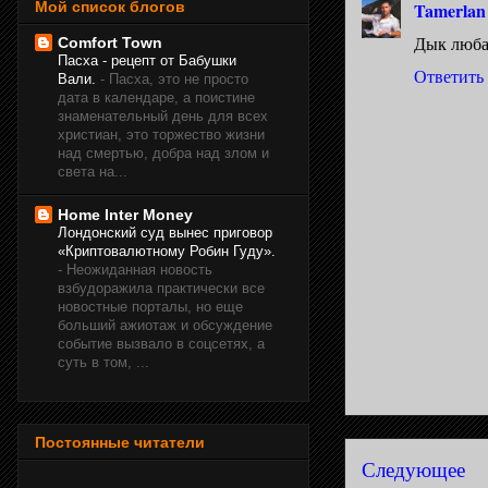
Мой список блогов
Tamerlan
Дык любая
Comfort Town
Пасха - рецепт от Бабушки
Ответить
Вали.
-
Пасха, это не просто
дата в календаре, а поистине
знаменательный день для всех
христиан, это торжество жизни
над смертью, добра над злом и
света на...
Home Inter Money
Лондонский суд вынес приговор
«Криптовалютному Робин Гуду».
-
Неожиданная новость
взбудоражила практически все
новостные порталы, но еще
больший ажиотаж и обсуждение
событие вызвало в соцсетях, а
суть в том, ...
Постоянные читатели
Следующее