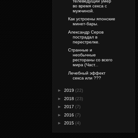
телеведущий умер
во время секса с
мужчиной.
Как устроены японские
минет-бары.
Александр Серов
пострадал в
перестрелке.
Странные и
необычные
рестораны со всего
мира (Част...
Лечебный эффект
секса или ???
►
2019
(22)
►
2018
(23)
►
2017
(7)
►
2016
(7)
►
2015
(4)