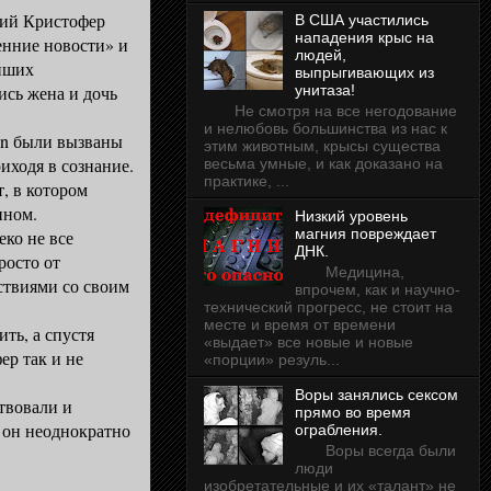
й Кристофер
В США участились
нападения крыс на
енние новости» и
людей,
йших
выпрыгивающих из
ись жена и дочь
унитаза!
Не смотря на все негодование
и нелюбовь большинства из нас к
nn были вызваны
этим животным, крысы существа
риходя в сознание.
весьма умные, и как доказано на
практике, ...
, в котором
ином.
Низкий уровень
магния повреждает
ко не все
ДНК.
росто от
Медицина,
ствиями со своим
впрочем, как и научно-
технический прогресс, не стоит на
месте и время от времени
ть, а спустя
«выдает» все новые и новые
ер так и не
«порции» резуль...
Воры занялись сексом
твовали и
прямо во время
 он неоднократно
ограбления.
Воры всегда были
люди
изобретательные и их «талант» не