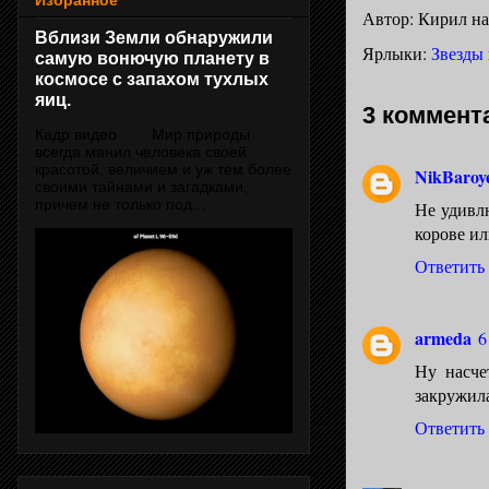
Избранное
Автор:
Кирил
н
Вблизи Земли обнаружили
Ярлыки:
Звезды 
самую вонючую планету в
космосе с запахом тухлых
яиц.
3 коммент
Кадр видео Мир природы
всегда манил человека своей
красотой, величием и уж тем более
NikBaroy
своими тайнами и загадками,
причем не только под...
Не удивлю
корове ил
Ответить
armeda
6
Ну насче
закружила
Ответить