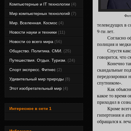
Компьютерные и IT технологии
(4)
Мир компьютерных технологий
(7)
Фото
Мир. Вселенная. Космос
(4)
телеведущих в с
9-ти лет.
Новости науки и техники
(11)
Согласно офици
Новости со всего мира
(56)
полиция и медки,
Спустя какое т
Общество. Политика. СМИ.
(25)
говорится, что 
Путешествия. Отдых. Туризм.
(24)
Конечно такая и
скандальные под
Спорт экспресс. Фитнес
(2)
передозировки н
Удивительный мир природы
(8)
спутником».
Как объясняет е
Этот изобретательный мир
(4)
какое то время о
приходил в созн
Кроме всего про
Интересное в сети 1
гипертония и ат
обращался к леч