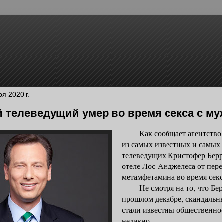
я 2020 г.
 телеведущий умер во время секса с му
Как сообщает агентство F
из самых известных и самых
телеведущих Кристофер Берр
отеле Лос-Анджелеса от пер
метамфетамина во время сек
Не смотря на то, что Берр
прошлом декабре, скандальн
стали известны общественно
недавно.