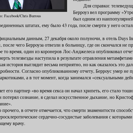
Для справки: телеведущи
Берроуз вел программу «Утр
: Facebook/Chris Burrous
был одним из наипопулярне
оединенных штатах, ему было 43 года, после смерти у него остал
альным данным, 27 декабря около полуночи, в отель Days I
 после чего Берроуза отвезли в больницу, где он скончался не п
о время, один из коронеров Лос-Анджелеса опубликовал отчет
смерть телезвезды наступила в результате отравления метамфетам
стория выглядит весьма неприятно, но как оказалось это дале
робности. Согласно опубликованному отчету, Берроус умер не п
аркотиками, а в тот момент, когда занимался «сексуальными дей
го партнер «во время секса он начал хрипеть, его стало тошни
н потерял сознание, я сделал искусственное дыхание, но Кристоф
ание».
чего, в отчете отмечается, что смерти знаменитости способс
еросклеротические сердечно-сосудистые заболевания с которыми
ащему врачу.