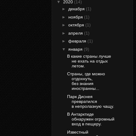
▼
2020
(14)
►
декабря
(1)
►
ноября
(1)
►
октября
(1)
►
апреля
(1)
►
февраля
(1)
▼
января
(9)
В какие страны лучше
не ехать на отдых
летом.
Страны, где можно
отдохнуть,
без знания
иностранны...
Парк Диснея
превратился
в непролазную чащу.
В Антарктиде
обнаружен огромный
вход в пещеру.
Известный