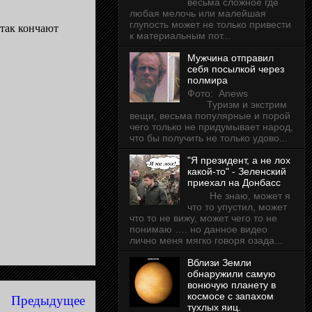
весьма сложное где
любая мелочь или малейшая
глупость может не только привести
 так кончают
к материальным пот...
Мужчина отправил
себя посылкой через
полмира
Фото: Anews
Туризм и экстрим
вещи, весьма популярные и порой
чего только не придумывает народ,
что бы получить не только удово...
"Я президент, а не лох
какой-то" - Зеленский
приехал на Донбасс
Не знаю, может я
что то упустил, может
что то не вижу, может чего то не
понимаю …. но данное видео
лично меня мягко говоря озада...
Вблизи Земли
обнаружили самую
вонючую планету в
космосе с запахом
Предыдущее
тухлых яиц.