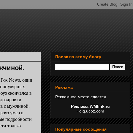
Поиск по этому блогу
жчиной.
ox News, один
 популярных
Реклама
оуз скончался в
Рекламное место сдается
едозировки
са с мужчиной.
Реклама WMlink.ru
-
qiq.ucoz.com
оуз умер в
ые подробности
сти только
Популярные сообщения